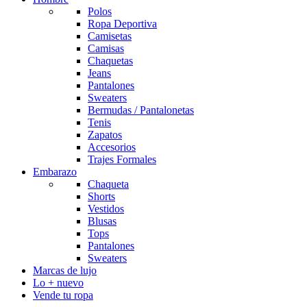
Polos
Ropa Deportiva
Camisetas
Camisas
Chaquetas
Jeans
Pantalones
Sweaters
Bermudas / Pantalonetas
Tenis
Zapatos
Accesorios
Trajes Formales
Embarazo
Chaqueta
Shorts
Vestidos
Blusas
Tops
Pantalones
Sweaters
Marcas de lujo
Lo + nuevo
Vende tu ropa