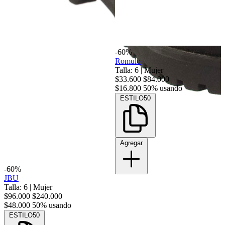
-60%
Romulo
Talla: 6
|
Mujer
$33.600
$84.000
$16.800
50% usando
ESTILO50
Agregar
-60%
JBU
Talla: 6
|
Mujer
$96.000
$240.000
$48.000
50% usando
ESTILO50