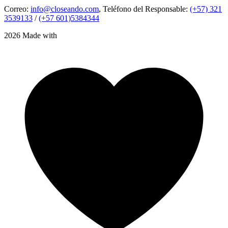
Correo:
info@closeando.com
, Teléfono del Responsable:
(+57) 321
3539133
/
(+57 601)5384344
2026 Made with