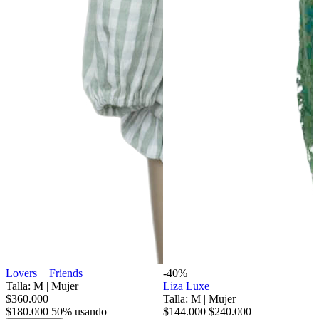
Lovers + Friends
-40%
Talla: M
|
Mujer
Liza Luxe
$360.000
Talla: M
|
Mujer
$180.000
50% usando
$144.000
$240.000