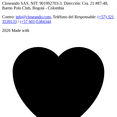
Closeando SAS. NIT: 901992703-3. Dirección: Cra. 21 #87-48,
Barrio Polo Club, Bogotá - Colombia
Correo:
info@closeando.com
, Teléfono del Responsable:
(+57) 321
3539133
/
(+57 601)5384344
2026 Made with