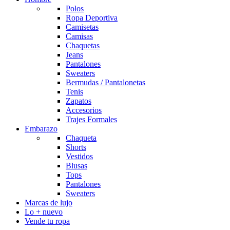
Polos
Ropa Deportiva
Camisetas
Camisas
Chaquetas
Jeans
Pantalones
Sweaters
Bermudas / Pantalonetas
Tenis
Zapatos
Accesorios
Trajes Formales
Embarazo
Chaqueta
Shorts
Vestidos
Blusas
Tops
Pantalones
Sweaters
Marcas de lujo
Lo + nuevo
Vende tu ropa