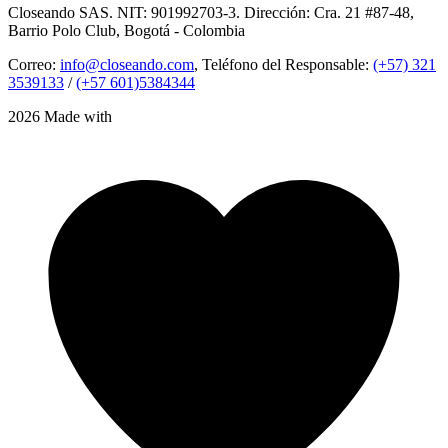
Closeando SAS. NIT: 901992703-3. Dirección: Cra. 21 #87-48,
Barrio Polo Club, Bogotá - Colombia
Correo:
info@closeando.com
, Teléfono del Responsable:
(+57) 321
3539133
/
(+57 601)5384344
2026 Made with