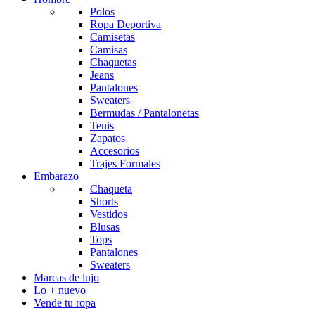
Polos
Ropa Deportiva
Camisetas
Camisas
Chaquetas
Jeans
Pantalones
Sweaters
Bermudas / Pantalonetas
Tenis
Zapatos
Accesorios
Trajes Formales
Embarazo
Chaqueta
Shorts
Vestidos
Blusas
Tops
Pantalones
Sweaters
Marcas de lujo
Lo + nuevo
Vende tu ropa