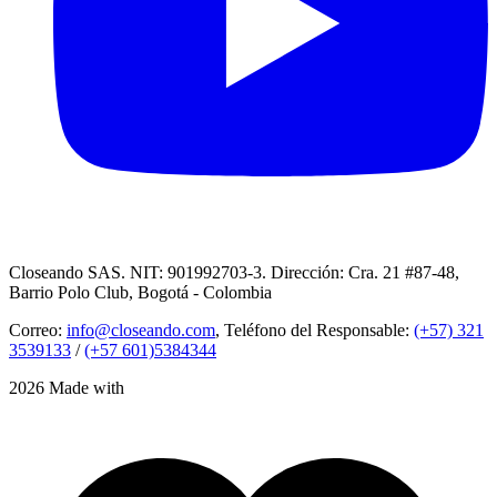
Closeando SAS. NIT: 901992703-3. Dirección: Cra. 21 #87-48,
Barrio Polo Club, Bogotá - Colombia
Correo:
info@closeando.com
, Teléfono del Responsable:
(+57) 321
3539133
/
(+57 601)5384344
2026 Made with