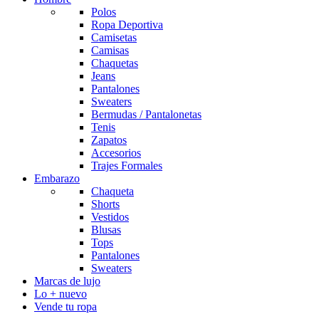
Polos
Ropa Deportiva
Camisetas
Camisas
Chaquetas
Jeans
Pantalones
Sweaters
Bermudas / Pantalonetas
Tenis
Zapatos
Accesorios
Trajes Formales
Embarazo
Chaqueta
Shorts
Vestidos
Blusas
Tops
Pantalones
Sweaters
Marcas de lujo
Lo + nuevo
Vende tu ropa