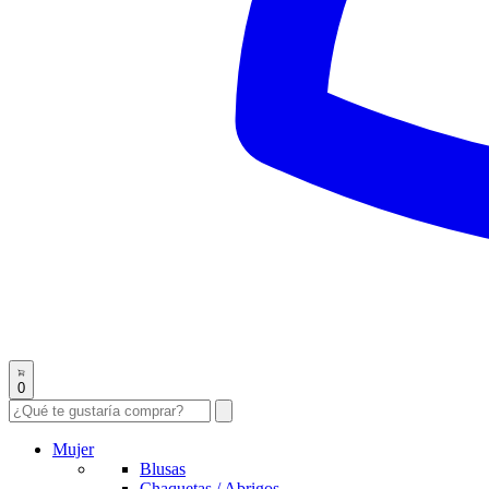
0
Mujer
Blusas
Chaquetas / Abrigos