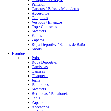
Pantalón
Carteras / Bolsos / Monederos
Accesorios
Conjuntos
Vestidos / Enterizos
Top / Camisetas
Sweaters
Faldas
Zapatos
Ropa Deportiva / Salidas de Baño
Shorts
Hombre
Polos
Ropa Deportiva
Camisetas
Camisas
Chaquetas
Jeans
Pantalones
Sweaters
Bermudas / Pantalonetas
Tenis
Zapatos
Accesorios