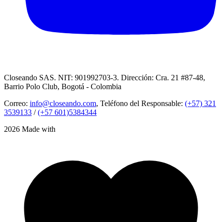
Closeando SAS. NIT: 901992703-3. Dirección: Cra. 21 #87-48,
Barrio Polo Club, Bogotá - Colombia
Correo:
info@closeando.com
, Teléfono del Responsable:
(+57) 321
3539133
/
(+57 601)5384344
2026 Made with