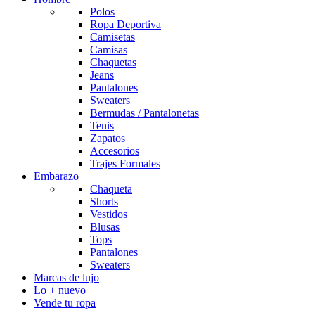
Polos
Ropa Deportiva
Camisetas
Camisas
Chaquetas
Jeans
Pantalones
Sweaters
Bermudas / Pantalonetas
Tenis
Zapatos
Accesorios
Trajes Formales
Embarazo
Chaqueta
Shorts
Vestidos
Blusas
Tops
Pantalones
Sweaters
Marcas de lujo
Lo + nuevo
Vende tu ropa