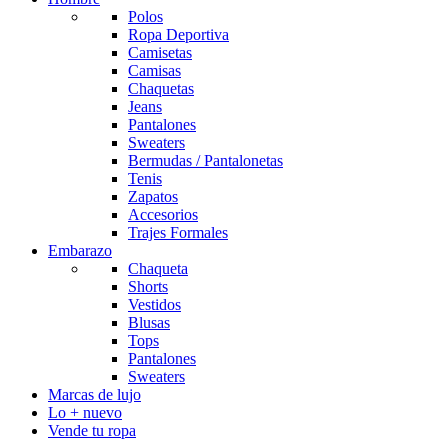
Polos
Ropa Deportiva
Camisetas
Camisas
Chaquetas
Jeans
Pantalones
Sweaters
Bermudas / Pantalonetas
Tenis
Zapatos
Accesorios
Trajes Formales
Embarazo
Chaqueta
Shorts
Vestidos
Blusas
Tops
Pantalones
Sweaters
Marcas de lujo
Lo + nuevo
Vende tu ropa