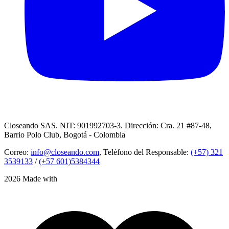
Closeando SAS. NIT: 901992703-3. Dirección: Cra. 21 #87-48,
Barrio Polo Club, Bogotá - Colombia
Correo:
info@closeando.com
, Teléfono del Responsable:
(+57) 321
3539133
/
(+57 601)5384344
2026 Made with