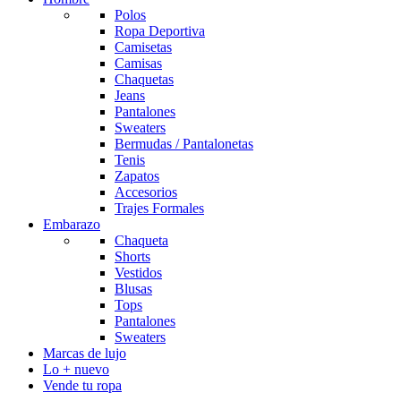
Polos
Ropa Deportiva
Camisetas
Camisas
Chaquetas
Jeans
Pantalones
Sweaters
Bermudas / Pantalonetas
Tenis
Zapatos
Accesorios
Trajes Formales
Embarazo
Chaqueta
Shorts
Vestidos
Blusas
Tops
Pantalones
Sweaters
Marcas de lujo
Lo + nuevo
Vende tu ropa