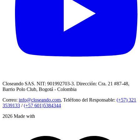
Closeando SAS. NIT: 901992703-3. Dirección: Cra. 21 #87-48,
Barrio Polo Club, Bogotá - Colombia
Correo:
info@closeando.com
, Teléfono del Responsable:
(+57) 321
3539133
/
(+57 601)5384344
2026 Made with