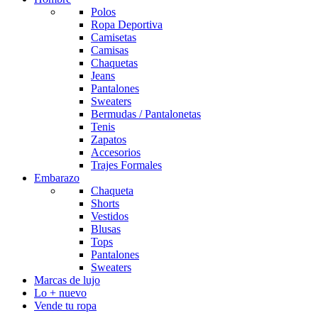
Polos
Ropa Deportiva
Camisetas
Camisas
Chaquetas
Jeans
Pantalones
Sweaters
Bermudas / Pantalonetas
Tenis
Zapatos
Accesorios
Trajes Formales
Embarazo
Chaqueta
Shorts
Vestidos
Blusas
Tops
Pantalones
Sweaters
Marcas de lujo
Lo + nuevo
Vende tu ropa