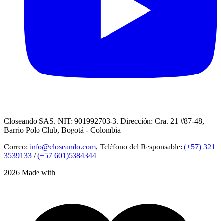
Closeando SAS. NIT: 901992703-3. Dirección: Cra. 21 #87-48,
Barrio Polo Club, Bogotá - Colombia
Correo:
info@closeando.com
, Teléfono del Responsable:
(+57) 321
3539133
/
(+57 601)5384344
2026 Made with