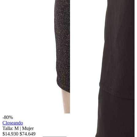
-80%
Closeando
Talla: M
|
Mujer
$14.930
$74.649