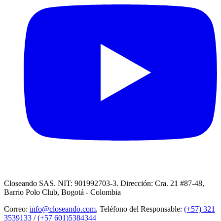
Closeando SAS. NIT: 901992703-3. Dirección: Cra. 21 #87-48,
Barrio Polo Club, Bogotá - Colombia
Correo:
info@closeando.com
, Teléfono del Responsable:
(+57) 321
3539133
/
(+57 601)5384344