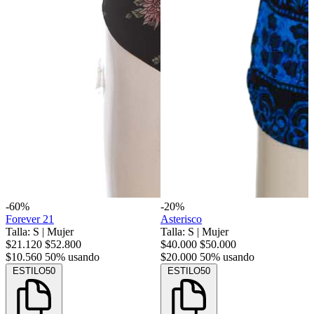
-60%
-20%
Forever 21
Asterisco
Talla: S
|
Mujer
Talla: S
|
Mujer
$21.120
$52.800
$40.000
$50.000
$10.560
50% usando
$20.000
50% usando
ESTILO50
ESTILO50