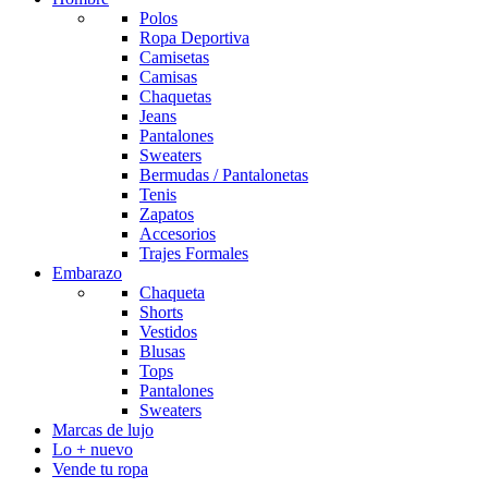
Polos
Ropa Deportiva
Camisetas
Camisas
Chaquetas
Jeans
Pantalones
Sweaters
Bermudas / Pantalonetas
Tenis
Zapatos
Accesorios
Trajes Formales
Embarazo
Chaqueta
Shorts
Vestidos
Blusas
Tops
Pantalones
Sweaters
Marcas de lujo
Lo + nuevo
Vende tu ropa