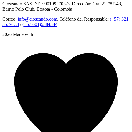
Closeando SAS. NIT: 901992703-3. Dirección: Cra. 21 #87-48,
Barrio Polo Club, Bogotá - Colombia
Correo:
info@closeando.com
, Teléfono del Responsable:
(+57) 321
3539133
/
(+57 601)5384344
2026 Made with