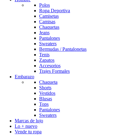
Polos
Ropa Deportiva
Camisetas
Camisas
Chaquetas
Jeans
Pantalones
Sweaters
Bermudas / Pantalonetas
Tenis
Zapatos
Accesorios
Trajes Formales
Embarazo
Chaqueta
Shorts
Vestidos
Blusas
Tops
Pantalones
Sweaters
Marcas de lujo
Lo + nuevo
Vende tu ropa