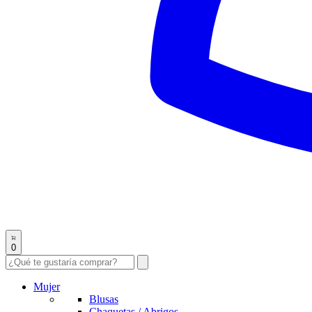
0
Mujer
Blusas
Chaquetas / Abrigos