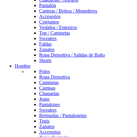
Pantalón
Carteras / Bolsos / Monederos
Accesorios
Conjuntos
Vestidos / Enterizos
Top / Camisetas
Sweaters
Faldas
Zapatos
Ropa Deportiva / Salidas de Baño
Shorts
Hombre
Polos
Ropa Deportiva
Camisetas
Camisas
Chaquetas
Jeans
Pantalones
Sweaters
Bermudas / Pantalonetas
Tenis
Zapatos
Accesorios