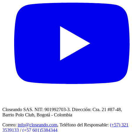
Closeando SAS. NIT: 901992703-3. Dirección: Cra. 21 #87-48,
Barrio Polo Club, Bogotá - Colombia
Correo:
info@closeando.com
, Teléfono del Responsable:
(+57) 321
3539133
/
(+57 601)5384344