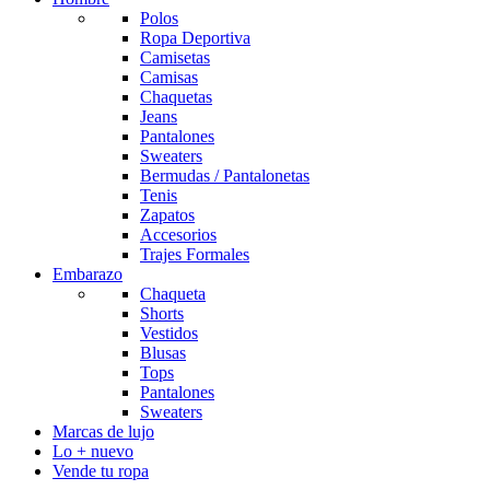
Polos
Ropa Deportiva
Camisetas
Camisas
Chaquetas
Jeans
Pantalones
Sweaters
Bermudas / Pantalonetas
Tenis
Zapatos
Accesorios
Trajes Formales
Embarazo
Chaqueta
Shorts
Vestidos
Blusas
Tops
Pantalones
Sweaters
Marcas de lujo
Lo + nuevo
Vende tu ropa