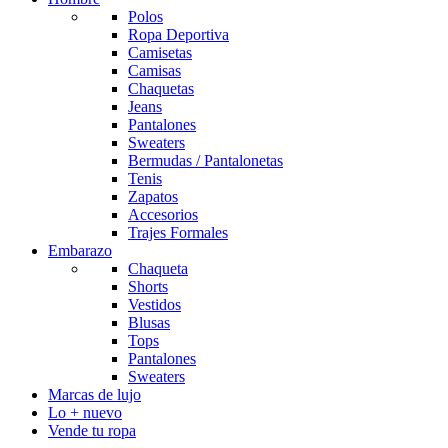
Polos
Ropa Deportiva
Camisetas
Camisas
Chaquetas
Jeans
Pantalones
Sweaters
Bermudas / Pantalonetas
Tenis
Zapatos
Accesorios
Trajes Formales
Embarazo
Chaqueta
Shorts
Vestidos
Blusas
Tops
Pantalones
Sweaters
Marcas de lujo
Lo + nuevo
Vende tu ropa