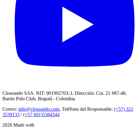
Closeando SAS. NIT: 901992703-3. Dirección: Cra. 21 #87-48,
Barrio Polo Club, Bogotá - Colombia
Correo:
info@closeando.com
, Teléfono del Responsable:
(+57) 321
3539133
/
(+57 601)5384344
2026 Made with