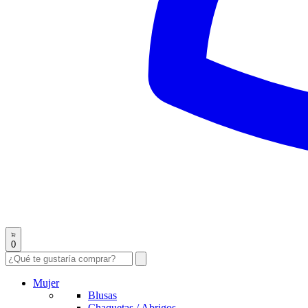
0
Mujer
Blusas
Chaquetas / Abrigos