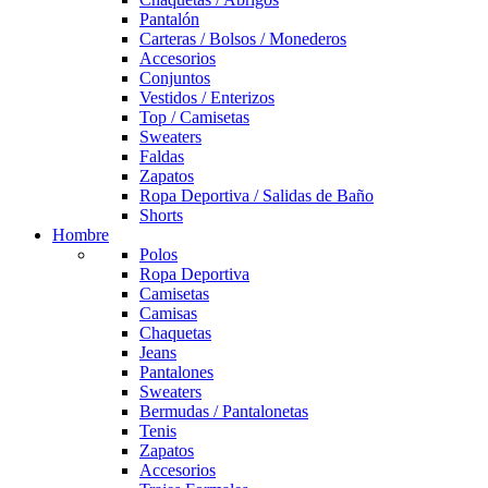
Pantalón
Carteras / Bolsos / Monederos
Accesorios
Conjuntos
Vestidos / Enterizos
Top / Camisetas
Sweaters
Faldas
Zapatos
Ropa Deportiva / Salidas de Baño
Shorts
Hombre
Polos
Ropa Deportiva
Camisetas
Camisas
Chaquetas
Jeans
Pantalones
Sweaters
Bermudas / Pantalonetas
Tenis
Zapatos
Accesorios