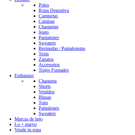
Polos
Ropa Deportiva
Camisetas
Camisas
Chaquetas
Jeans
Pantalones
Sweaters
Bermudas / Pantalonetas
Tenis
Zapatos
Accesorios
Trajes Formales
Embarazo
Chaqueta
Shorts
Vestidos
Blusas
Tops
Pantalones
Sweaters
Marcas de lujo
Lo + nuevo
Vende tu ropa