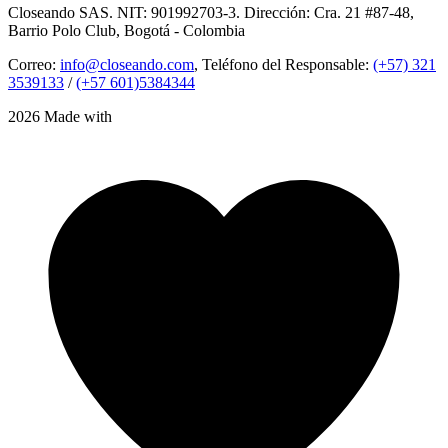
Closeando SAS. NIT: 901992703-3. Dirección: Cra. 21 #87-48,
Barrio Polo Club, Bogotá - Colombia
Correo:
info@closeando.com
, Teléfono del Responsable:
(+57) 321
3539133
/
(+57 601)5384344
2026 Made with