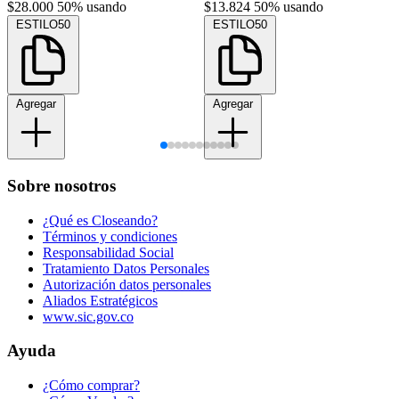
$28.000
50% usando
$13.824
50% usando
ESTILO50
ESTILO50
Agregar
Agregar
Sobre nosotros
¿Qué es Closeando?
Términos y condiciones
Responsabilidad Social
Tratamiento Datos Personales
Autorización datos personales
Aliados Estratégicos
www.sic.gov.co
Ayuda
¿Cómo comprar?