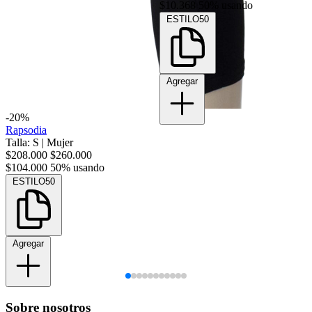
$10.368
50% usando
ESTILO50
Agregar
-20%
Rapsodia
Talla: S
|
Mujer
$208.000
$260.000
$104.000
50% usando
ESTILO50
Agregar
Sobre nosotros