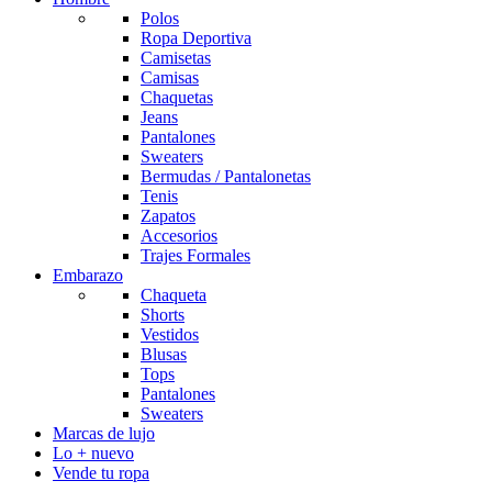
Polos
Ropa Deportiva
Camisetas
Camisas
Chaquetas
Jeans
Pantalones
Sweaters
Bermudas / Pantalonetas
Tenis
Zapatos
Accesorios
Trajes Formales
Embarazo
Chaqueta
Shorts
Vestidos
Blusas
Tops
Pantalones
Sweaters
Marcas de lujo
Lo + nuevo
Vende tu ropa