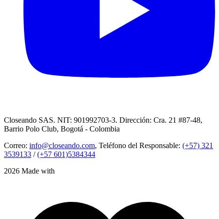
Closeando SAS. NIT: 901992703-3. Dirección: Cra. 21 #87-48,
Barrio Polo Club, Bogotá - Colombia
Correo:
info@closeando.com
, Teléfono del Responsable:
(+57) 321
3539133
/
(+57 601)5384344
2026 Made with