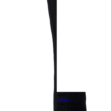
-80%
Leonisa
Talla: S
|
Mujer
$20.736
$103.680