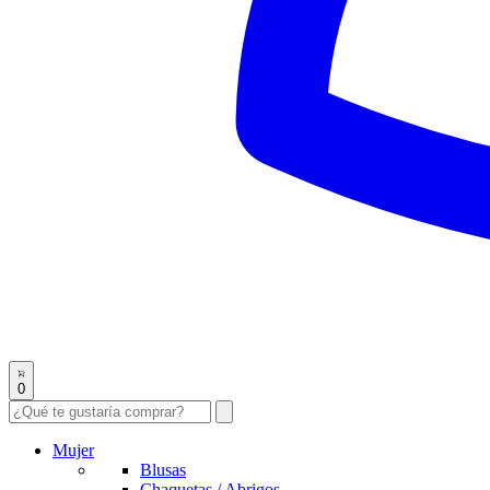
0
Mujer
Blusas
Chaquetas / Abrigos