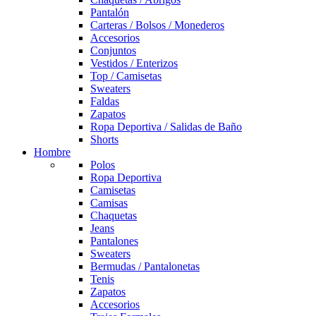
Pantalón
Carteras / Bolsos / Monederos
Accesorios
Conjuntos
Vestidos / Enterizos
Top / Camisetas
Sweaters
Faldas
Zapatos
Ropa Deportiva / Salidas de Baño
Shorts
Hombre
Polos
Ropa Deportiva
Camisetas
Camisas
Chaquetas
Jeans
Pantalones
Sweaters
Bermudas / Pantalonetas
Tenis
Zapatos
Accesorios