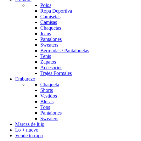
Polos
Ropa Deportiva
Camisetas
Camisas
Chaquetas
Jeans
Pantalones
Sweaters
Bermudas / Pantalonetas
Tenis
Zapatos
Accesorios
Trajes Formales
Embarazo
Chaqueta
Shorts
Vestidos
Blusas
Tops
Pantalones
Sweaters
Marcas de lujo
Lo + nuevo
Vende tu ropa