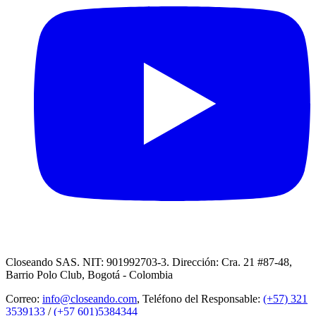
Closeando SAS. NIT: 901992703-3. Dirección: Cra. 21 #87-48,
Barrio Polo Club, Bogotá - Colombia
Correo:
info@closeando.com
, Teléfono del Responsable:
(+57) 321
3539133
/
(+57 601)5384344