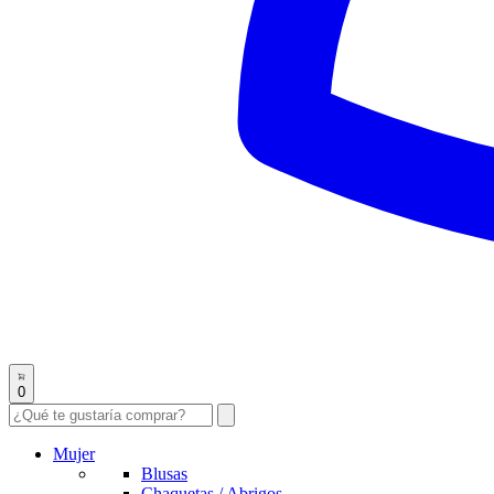
0
Mujer
Blusas
Chaquetas / Abrigos