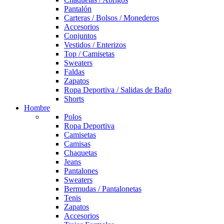
Pantalón
Carteras / Bolsos / Monederos
Accesorios
Conjuntos
Vestidos / Enterizos
Top / Camisetas
Sweaters
Faldas
Zapatos
Ropa Deportiva / Salidas de Baño
Shorts
Hombre
Polos
Ropa Deportiva
Camisetas
Camisas
Chaquetas
Jeans
Pantalones
Sweaters
Bermudas / Pantalonetas
Tenis
Zapatos
Accesorios