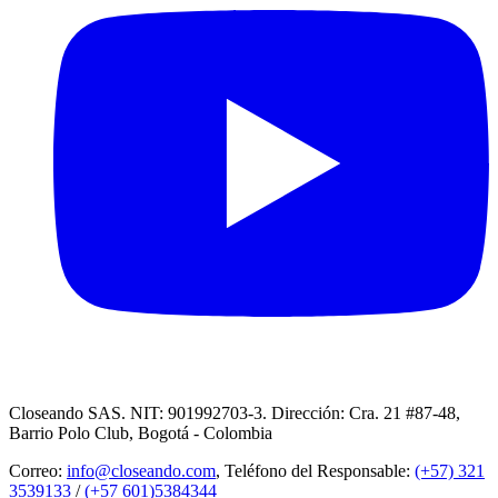
Closeando SAS. NIT: 901992703-3. Dirección: Cra. 21 #87-48,
Barrio Polo Club, Bogotá - Colombia
Correo:
info@closeando.com
, Teléfono del Responsable:
(+57) 321
3539133
/
(+57 601)5384344