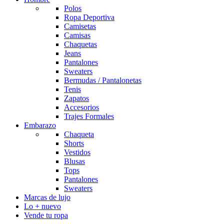
Polos
Ropa Deportiva
Camisetas
Camisas
Chaquetas
Jeans
Pantalones
Sweaters
Bermudas / Pantalonetas
Tenis
Zapatos
Accesorios
Trajes Formales
Embarazo
Chaqueta
Shorts
Vestidos
Blusas
Tops
Pantalones
Sweaters
Marcas de lujo
Lo + nuevo
Vende tu ropa