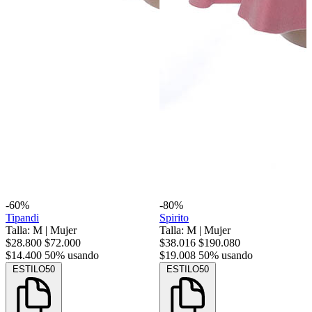
-60%
-80%
Tipandi
Spirito
Talla: M
|
Mujer
Talla: M
|
Mujer
$28.800
$72.000
$38.016
$190.080
$14.400
50% usando
$19.008
50% usando
ESTILO50
ESTILO50