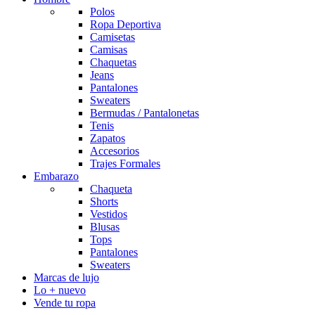
Polos
Ropa Deportiva
Camisetas
Camisas
Chaquetas
Jeans
Pantalones
Sweaters
Bermudas / Pantalonetas
Tenis
Zapatos
Accesorios
Trajes Formales
Embarazo
Chaqueta
Shorts
Vestidos
Blusas
Tops
Pantalones
Sweaters
Marcas de lujo
Lo + nuevo
Vende tu ropa