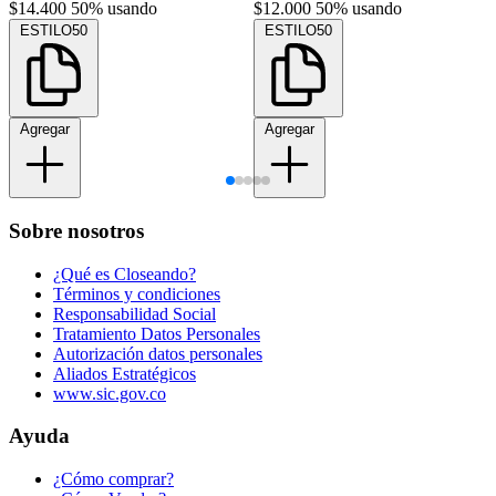
$14.400
50% usando
$12.000
50% usando
ESTILO50
ESTILO50
Agregar
Agregar
Sobre nosotros
¿Qué es Closeando?
Términos y condiciones
Responsabilidad Social
Tratamiento Datos Personales
Autorización datos personales
Aliados Estratégicos
www.sic.gov.co
Ayuda
¿Cómo comprar?