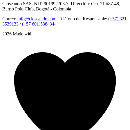
Closeando SAS. NIT: 901992703-3. Dirección: Cra. 21 #87-48,
Barrio Polo Club, Bogotá - Colombia
Correo:
info@closeando.com
, Teléfono del Responsable:
(+57) 321
3539133
/
(+57 601)5384344
2026 Made with