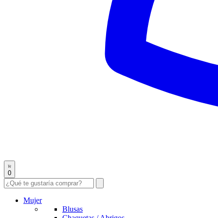
0
Mujer
Blusas
Chaquetas / Abrigos