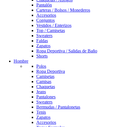
Pantalón
Carteras / Bolsos / Monederos
Accesorios
Conjuntos
Vestidos / Enterizos
Top / Camisetas
Sweaters
Faldas
Zapatos
Ropa Deportiva / Salidas de Baño
Shorts
Hombre
Polos
Ropa Deportiva
Camisetas
Camisas
Chaquetas
Jeans
Pantalones
Sweaters
Bermudas / Pantalonetas
Tenis
Zapatos
Accesorios