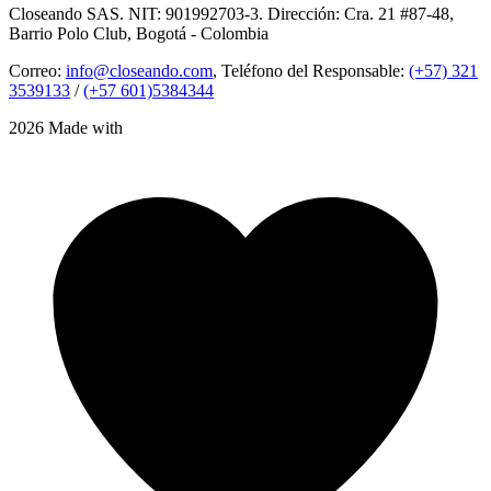
Closeando SAS. NIT: 901992703-3. Dirección: Cra. 21 #87-48,
Barrio Polo Club, Bogotá - Colombia
Correo:
info@closeando.com
, Teléfono del Responsable:
(+57) 321
3539133
/
(+57 601)5384344
2026 Made with