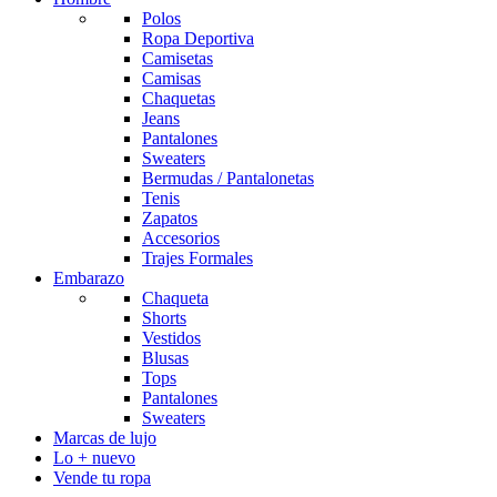
Polos
Ropa Deportiva
Camisetas
Camisas
Chaquetas
Jeans
Pantalones
Sweaters
Bermudas / Pantalonetas
Tenis
Zapatos
Accesorios
Trajes Formales
Embarazo
Chaqueta
Shorts
Vestidos
Blusas
Tops
Pantalones
Sweaters
Marcas de lujo
Lo + nuevo
Vende tu ropa