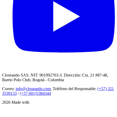
Closeando SAS. NIT: 901992703-3. Dirección: Cra. 21 #87-48,
Barrio Polo Club, Bogotá - Colombia
Correo:
info@closeando.com
, Teléfono del Responsable:
(+57) 321
3539133
/
(+57 601)5384344
2026 Made with