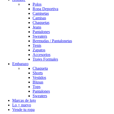
Polos
Ropa Deportiva
Camisetas
Camisas
Chaquetas
Jeans
Pantalones
Sweaters
Bermudas / Pantalonetas
Tenis
Zapatos
Accesorios
Trajes Formales
Embarazo
Chaqueta
Shorts
Vestidos
Blusas
Tops
Pantalones
Sweaters
Marcas de lujo
Lo + nuevo
Vende tu ropa