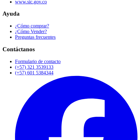
www.sic.gov.co
Ayuda
¿Cómo comprar?
¿Cómo Vender?
Preguntas frecuentes
Contáctanos
Formulario de contacto
(+57) 321 3539133
(+57) 601 5384344