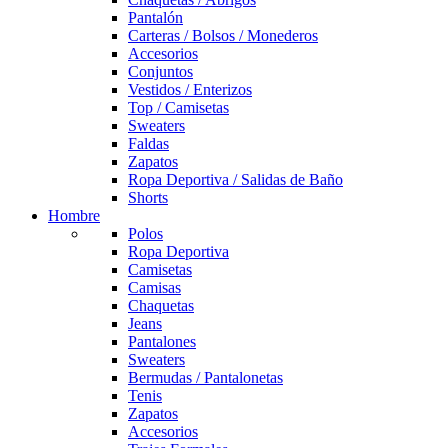
Pantalón
Carteras / Bolsos / Monederos
Accesorios
Conjuntos
Vestidos / Enterizos
Top / Camisetas
Sweaters
Faldas
Zapatos
Ropa Deportiva / Salidas de Baño
Shorts
Hombre
Polos
Ropa Deportiva
Camisetas
Camisas
Chaquetas
Jeans
Pantalones
Sweaters
Bermudas / Pantalonetas
Tenis
Zapatos
Accesorios