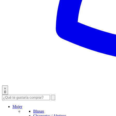
0
Mujer
Blusas
Chaquetas / Abrigos