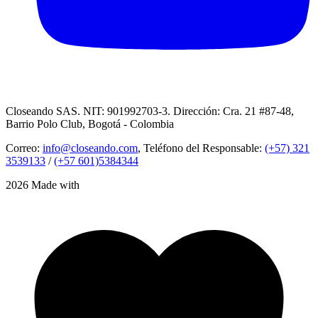
Closeando SAS. NIT: 901992703-3. Dirección: Cra. 21 #87-48,
Barrio Polo Club, Bogotá - Colombia
Correo:
info@closeando.com
, Teléfono del Responsable:
(+57) 321
3539133
/
(+57 601)5384344
2026 Made with