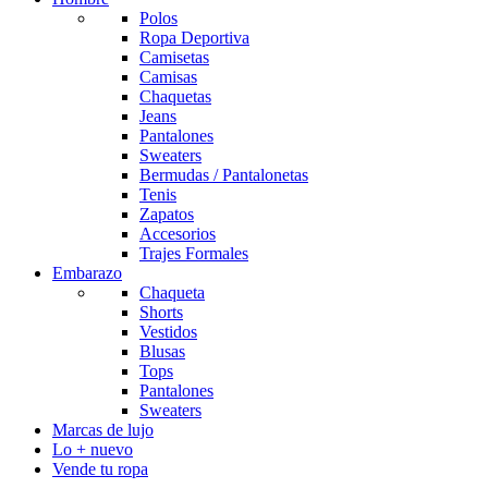
Polos
Ropa Deportiva
Camisetas
Camisas
Chaquetas
Jeans
Pantalones
Sweaters
Bermudas / Pantalonetas
Tenis
Zapatos
Accesorios
Trajes Formales
Embarazo
Chaqueta
Shorts
Vestidos
Blusas
Tops
Pantalones
Sweaters
Marcas de lujo
Lo + nuevo
Vende tu ropa