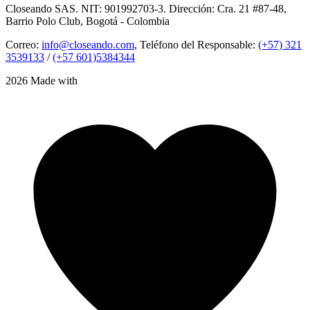
Closeando SAS. NIT: 901992703-3. Dirección: Cra. 21 #87-48,
Barrio Polo Club, Bogotá - Colombia
Correo:
info@closeando.com
, Teléfono del Responsable:
(+57) 321
3539133
/
(+57 601)5384344
2026 Made with