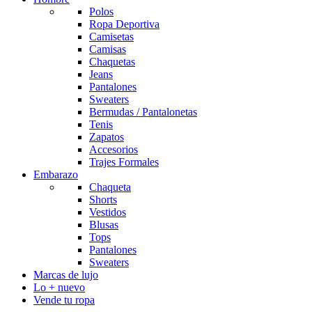
Polos
Ropa Deportiva
Camisetas
Camisas
Chaquetas
Jeans
Pantalones
Sweaters
Bermudas / Pantalonetas
Tenis
Zapatos
Accesorios
Trajes Formales
Embarazo
Chaqueta
Shorts
Vestidos
Blusas
Tops
Pantalones
Sweaters
Marcas de lujo
Lo + nuevo
Vende tu ropa