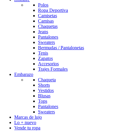
Polos
Ropa Deportiva
Camisetas
Camisas
Chaquetas
Jeans
Pantalones
Sweaters
Bermudas / Pantalonetas
Tenis
Zapatos
Accesorios
Trajes Formales
Embarazo
Chaqueta
Shorts
Vestidos
Blusas
Tops
Pantalones
Sweaters
Marcas de lujo
Lo + nuevo
Vende tu ropa