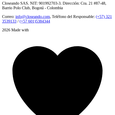
Closeando SAS. NIT: 901992703-3. Dirección: Cra. 21 #87-48,
Barrio Polo Club, Bogotá - Colombia
Correo:
info@closeando.com
, Teléfono del Responsable:
(+57) 321
3539133
/
(+57 601)5384344
2026 Made with