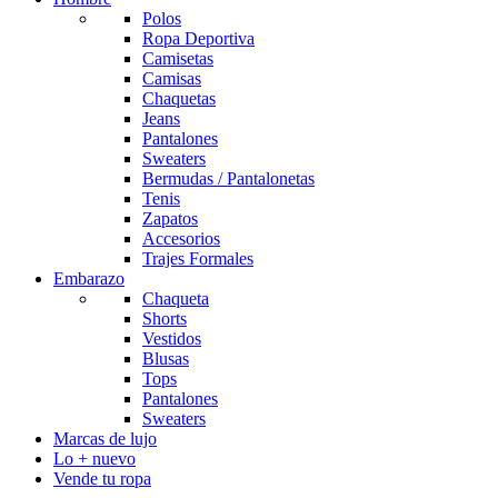
Polos
Ropa Deportiva
Camisetas
Camisas
Chaquetas
Jeans
Pantalones
Sweaters
Bermudas / Pantalonetas
Tenis
Zapatos
Accesorios
Trajes Formales
Embarazo
Chaqueta
Shorts
Vestidos
Blusas
Tops
Pantalones
Sweaters
Marcas de lujo
Lo + nuevo
Vende tu ropa