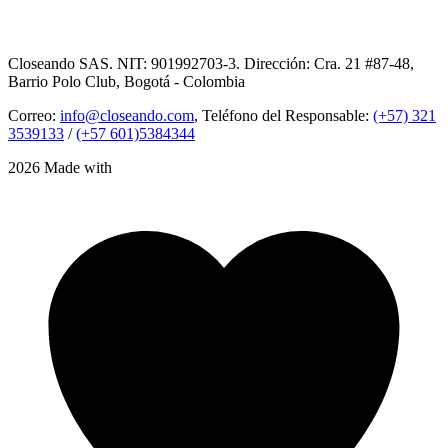
Closeando SAS. NIT: 901992703-3. Dirección: Cra. 21 #87-48,
Barrio Polo Club, Bogotá - Colombia
Correo:
info@closeando.com
, Teléfono del Responsable:
(+57) 321
3539133
/
(+57 601)5384344
2026 Made with