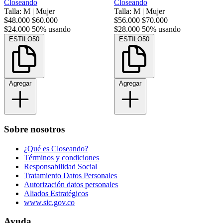
Closeando
Closeando
Talla: M
|
Mujer
Talla: M
|
Mujer
$48.000
$60.000
$56.000
$70.000
$24.000
50% usando
$28.000
50% usando
ESTILO50
ESTILO50
Agregar
Agregar
Sobre nosotros
¿Qué es Closeando?
Términos y condiciones
Responsabilidad Social
Tratamiento Datos Personales
Autorización datos personales
Aliados Estratégicos
www.sic.gov.co
Ayuda