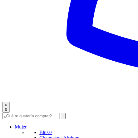
0
Mujer
Blusas
Chaquetas / Abrigos