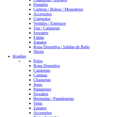
Pantalón
Carteras / Bolsos / Monederos
Accesorios
Conjuntos
Vestidos / Enterizos
Top / Camisetas
Sweaters
Faldas
Zapatos
Ropa Deportiva / Salidas de Baño
Shorts
Hombre
Polos
Ropa Deportiva
Camisetas
Camisas
Chaquetas
Jeans
Pantalones
Sweaters
Bermudas / Pantalonetas
Tenis
Zapatos
Accesorios