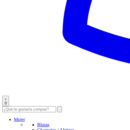
0
Mujer
Blusas
Chaquetas / Abrigos