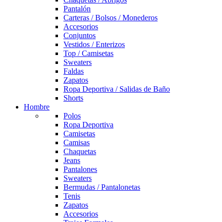
Pantalón
Carteras / Bolsos / Monederos
Accesorios
Conjuntos
Vestidos / Enterizos
Top / Camisetas
Sweaters
Faldas
Zapatos
Ropa Deportiva / Salidas de Baño
Shorts
Hombre
Polos
Ropa Deportiva
Camisetas
Camisas
Chaquetas
Jeans
Pantalones
Sweaters
Bermudas / Pantalonetas
Tenis
Zapatos
Accesorios