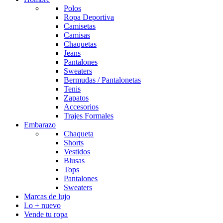
Polos
Ropa Deportiva
Camisetas
Camisas
Chaquetas
Jeans
Pantalones
Sweaters
Bermudas / Pantalonetas
Tenis
Zapatos
Accesorios
Trajes Formales
Embarazo
Chaqueta
Shorts
Vestidos
Blusas
Tops
Pantalones
Sweaters
Marcas de lujo
Lo + nuevo
Vende tu ropa