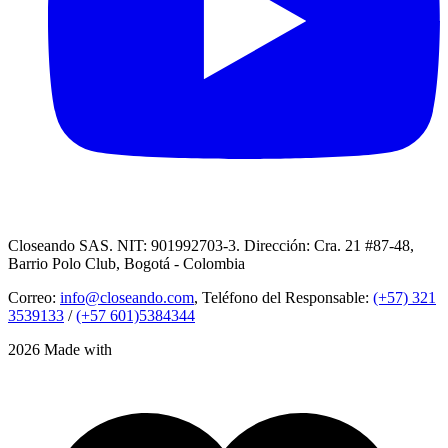
Closeando SAS. NIT: 901992703-3. Dirección: Cra. 21 #87-48,
Barrio Polo Club, Bogotá - Colombia
Correo:
info@closeando.com
, Teléfono del Responsable:
(+57) 321
3539133
/
(+57 601)5384344
2026 Made with