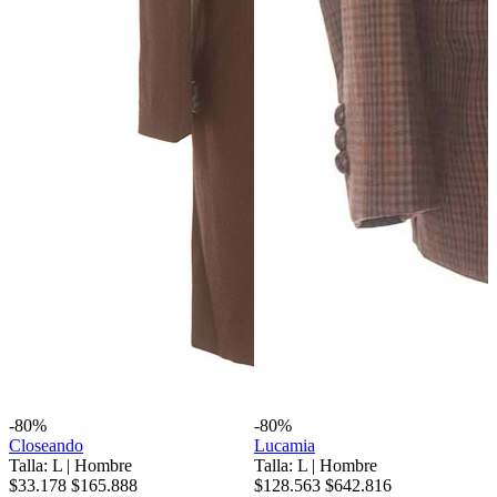
-80%
-80%
Closeando
Lucamia
Talla: L
|
Hombre
Talla: L
|
Hombre
$33.178
$165.888
$128.563
$642.816