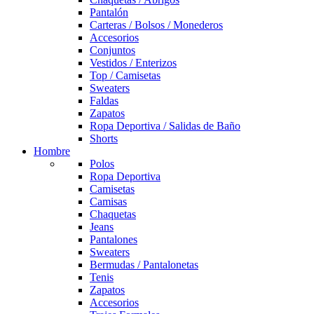
Pantalón
Carteras / Bolsos / Monederos
Accesorios
Conjuntos
Vestidos / Enterizos
Top / Camisetas
Sweaters
Faldas
Zapatos
Ropa Deportiva / Salidas de Baño
Shorts
Hombre
Polos
Ropa Deportiva
Camisetas
Camisas
Chaquetas
Jeans
Pantalones
Sweaters
Bermudas / Pantalonetas
Tenis
Zapatos
Accesorios