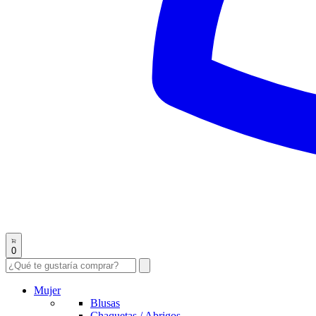
0
Mujer
Blusas
Chaquetas / Abrigos