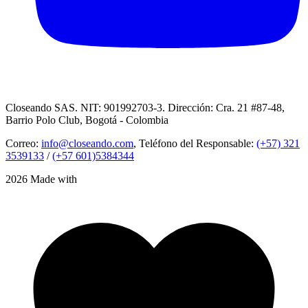
Closeando SAS. NIT: 901992703-3. Dirección: Cra. 21 #87-48,
Barrio Polo Club, Bogotá - Colombia
Correo:
info@closeando.com
, Teléfono del Responsable:
(+57) 321
3539133
/
(+57 601)5384344
2026 Made with