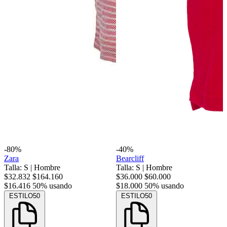
-80%
-40%
Zara
Bearcliff
Talla: S
|
Hombre
Talla: S
|
Hombre
$32.832
$164.160
$36.000
$60.000
$16.416
50% usando
$18.000
50% usando
ESTILO50
ESTILO50