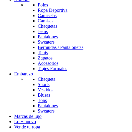
Polos
Ropa Deportiva
Camisetas
Camisas
Chaquetas
Jeans
Pantalones
Sweaters
Bermudas / Pantalonetas
Tenis
Zapatos
Accesorios
Trajes Formales
Embarazo
Chaqueta
Shorts
Vestidos
Blusas
Tops
Pantalones
Sweaters
Marcas de lujo
Lo + nuevo
Vende tu ropa