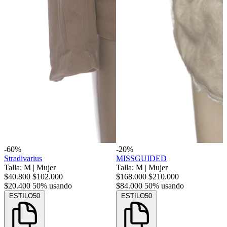
-60%
-20%
Stradivarius
MISSGUIDED
Talla: M
|
Mujer
Talla: M
|
Mujer
$40.800
$102.000
$168.000
$210.000
$20.400
50% usando
$84.000
50% usando
ESTILO50
ESTILO50