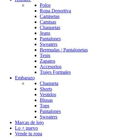
Polos
Ropa Deportiva
Camisetas
Camisas
Chaquetas
Jeans
Pantalones
Sweaters
Bermudas / Pantalonetas
Tenis
Zapatos
Accesorios
Trajes Formales
Embarazo
Chaqueta
Shorts
Vestidos
Blusas
Tops
Pantalones
Sweaters
Marcas de lujo
Lo + nuevo
Vende tu ropa