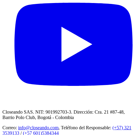
Closeando SAS. NIT: 901992703-3. Dirección: Cra. 21 #87-48,
Barrio Polo Club, Bogotá - Colombia
Correo:
info@closeando.com
, Teléfono del Responsable:
(+57) 321
3539133
/
(+57 601)5384344