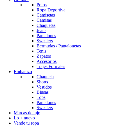
Polos
Ropa Deportiva
Camisetas
Camisas
Chaquetas
Jeans
Pantalones
Sweaters
Bermudas / Pantalonetas
Tenis
Zapatos
Accesorios
Trajes Formales
Embarazo
Chaqueta
Shorts
Vestidos
Blusas
Tops
Pantalones
Sweaters
Marcas de lujo
Lo + nuevo
Vende tu ropa