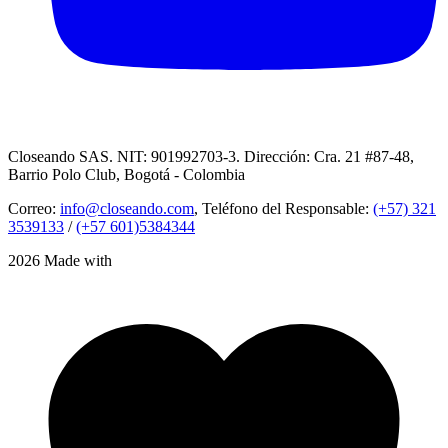
Closeando SAS. NIT: 901992703-3. Dirección: Cra. 21 #87-48,
Barrio Polo Club, Bogotá - Colombia
Correo:
info@closeando.com
, Teléfono del Responsable:
(+57) 321
3539133
/
(+57 601)5384344
2026 Made with