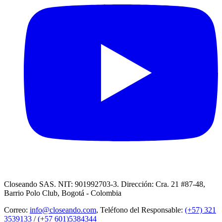
Closeando SAS. NIT: 901992703-3. Dirección: Cra. 21 #87-48,
Barrio Polo Club, Bogotá - Colombia
Correo:
info@closeando.com
, Teléfono del Responsable:
(+57) 321
3539133
/
(+57 601)5384344