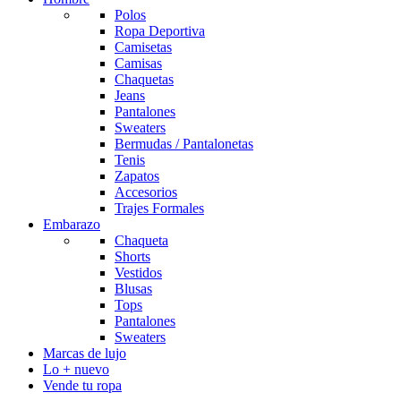
Polos
Ropa Deportiva
Camisetas
Camisas
Chaquetas
Jeans
Pantalones
Sweaters
Bermudas / Pantalonetas
Tenis
Zapatos
Accesorios
Trajes Formales
Embarazo
Chaqueta
Shorts
Vestidos
Blusas
Tops
Pantalones
Sweaters
Marcas de lujo
Lo + nuevo
Vende tu ropa