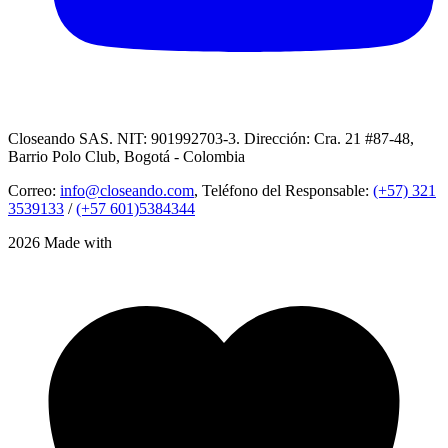
Closeando SAS. NIT: 901992703-3. Dirección: Cra. 21 #87-48,
Barrio Polo Club, Bogotá - Colombia
Correo:
info@closeando.com
, Teléfono del Responsable:
(+57) 321
3539133
/
(+57 601)5384344
2026 Made with