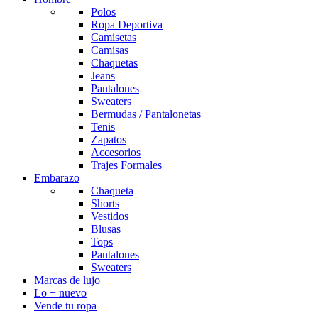
Polos
Ropa Deportiva
Camisetas
Camisas
Chaquetas
Jeans
Pantalones
Sweaters
Bermudas / Pantalonetas
Tenis
Zapatos
Accesorios
Trajes Formales
Embarazo
Chaqueta
Shorts
Vestidos
Blusas
Tops
Pantalones
Sweaters
Marcas de lujo
Lo + nuevo
Vende tu ropa