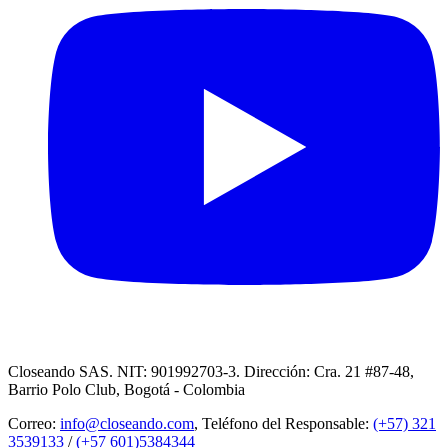
Closeando SAS. NIT: 901992703-3. Dirección: Cra. 21 #87-48,
Barrio Polo Club, Bogotá - Colombia
Correo:
info@closeando.com
, Teléfono del Responsable:
(+57) 321
3539133
/
(+57 601)5384344