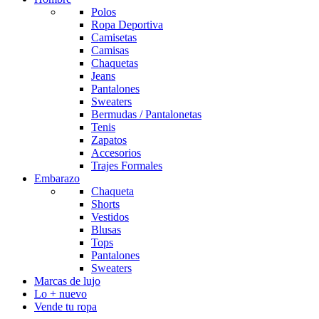
Polos
Ropa Deportiva
Camisetas
Camisas
Chaquetas
Jeans
Pantalones
Sweaters
Bermudas / Pantalonetas
Tenis
Zapatos
Accesorios
Trajes Formales
Embarazo
Chaqueta
Shorts
Vestidos
Blusas
Tops
Pantalones
Sweaters
Marcas de lujo
Lo + nuevo
Vende tu ropa