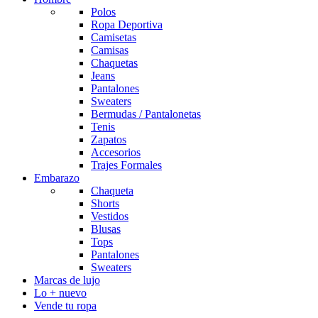
Polos
Ropa Deportiva
Camisetas
Camisas
Chaquetas
Jeans
Pantalones
Sweaters
Bermudas / Pantalonetas
Tenis
Zapatos
Accesorios
Trajes Formales
Embarazo
Chaqueta
Shorts
Vestidos
Blusas
Tops
Pantalones
Sweaters
Marcas de lujo
Lo + nuevo
Vende tu ropa