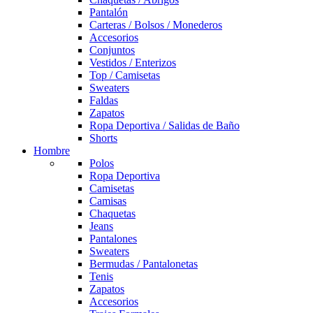
Pantalón
Carteras / Bolsos / Monederos
Accesorios
Conjuntos
Vestidos / Enterizos
Top / Camisetas
Sweaters
Faldas
Zapatos
Ropa Deportiva / Salidas de Baño
Shorts
Hombre
Polos
Ropa Deportiva
Camisetas
Camisas
Chaquetas
Jeans
Pantalones
Sweaters
Bermudas / Pantalonetas
Tenis
Zapatos
Accesorios