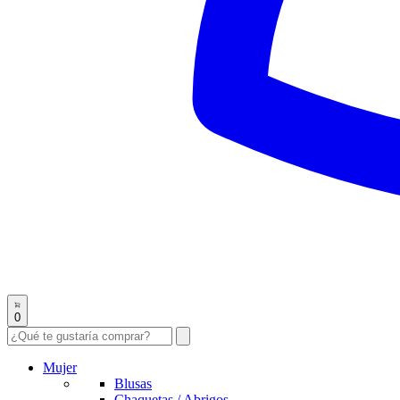
0
Mujer
Blusas
Chaquetas / Abrigos