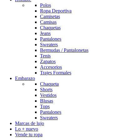
Polos
Ropa Deportiva
Camisetas
Camisas
Chaquetas
Jeans
Pantalones
Sweaters
Bermudas / Pantalonetas
Tenis
Zapatos
Accesorios
Trajes Formales
Embarazo
Chaqueta
Shorts
Vestidos
Blusas
Tops
Pantalones
Sweaters
Marcas de lujo
Lo + nuevo
Vende tu ropa