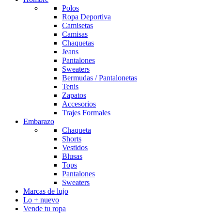
Polos
Ropa Deportiva
Camisetas
Camisas
Chaquetas
Jeans
Pantalones
Sweaters
Bermudas / Pantalonetas
Tenis
Zapatos
Accesorios
Trajes Formales
Embarazo
Chaqueta
Shorts
Vestidos
Blusas
Tops
Pantalones
Sweaters
Marcas de lujo
Lo + nuevo
Vende tu ropa