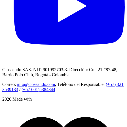
Closeando SAS. NIT: 901992703-3. Dirección: Cra. 21 #87-48,
Barrio Polo Club, Bogotá - Colombia
Correo:
info@closeando.com
, Teléfono del Responsable:
(+57) 321
3539133
/
(+57 601)5384344
2026 Made with