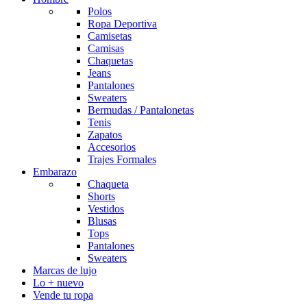
Polos
Ropa Deportiva
Camisetas
Camisas
Chaquetas
Jeans
Pantalones
Sweaters
Bermudas / Pantalonetas
Tenis
Zapatos
Accesorios
Trajes Formales
Embarazo
Chaqueta
Shorts
Vestidos
Blusas
Tops
Pantalones
Sweaters
Marcas de lujo
Lo + nuevo
Vende tu ropa