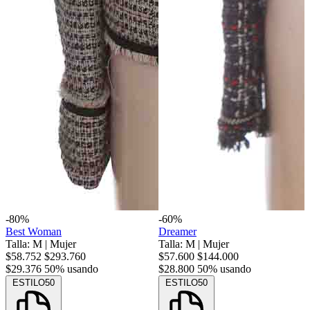
-80%
-60%
Best Woman
Dreamer
Talla: M
|
Mujer
Talla: M
|
Mujer
$58.752
$293.760
$57.600
$144.000
$29.376
50% usando
$28.800
50% usando
ESTILO50
ESTILO50