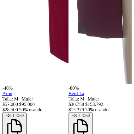
-40%
-80%
Armi
Bershka
Talla: M
|
Mujer
Talla: M
|
Mujer
$57.000
$95.000
$30.758
$153.792
$28.500
50% usando
$15.379
50% usando
ESTILO50
ESTILO50