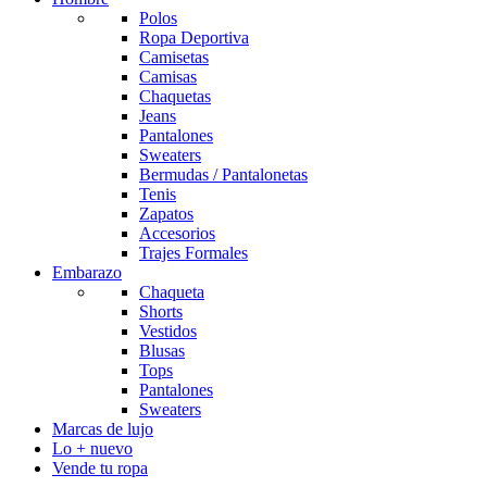
Polos
Ropa Deportiva
Camisetas
Camisas
Chaquetas
Jeans
Pantalones
Sweaters
Bermudas / Pantalonetas
Tenis
Zapatos
Accesorios
Trajes Formales
Embarazo
Chaqueta
Shorts
Vestidos
Blusas
Tops
Pantalones
Sweaters
Marcas de lujo
Lo + nuevo
Vende tu ropa