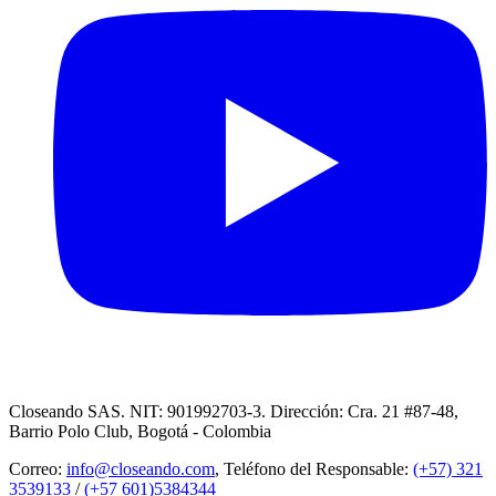
Closeando SAS. NIT: 901992703-3. Dirección: Cra. 21 #87-48,
Barrio Polo Club, Bogotá - Colombia
Correo:
info@closeando.com
, Teléfono del Responsable:
(+57) 321
3539133
/
(+57 601)5384344