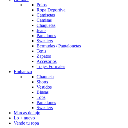
Polos
Ropa Deportiva
Camisetas
Camisas
Chaquetas
Jeans
Pantalones
Sweaters
Bermudas / Pantalonetas
Tenis
Zapatos
Accesorios
Trajes Formales
Embarazo
Chaqueta
Shorts
Vestidos
Blusas
Tops
Pantalones
Sweaters
Marcas de lujo
Lo + nuevo
Vende tu ropa