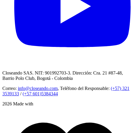
Closeando SAS. NIT: 901992703-3. Dirección: Cra. 21 #87-48,
Barrio Polo Club, Bogotá - Colombia
Correo:
info@closeando.com
, Teléfono del Responsable:
(+57) 321
3539133
/
(+57 601)5384344
2026 Made with