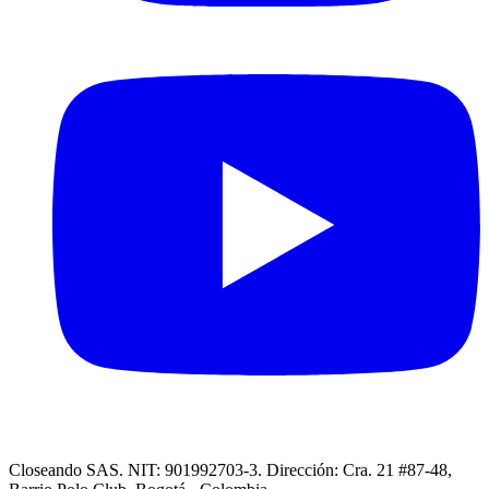
Closeando SAS. NIT: 901992703-3. Dirección: Cra. 21 #87-48,