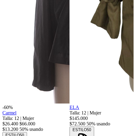
-60%
ELA
Carmel
Talla: 12
|
Mujer
Talla: 12
|
Mujer
$145.000
$26.400
$66.000
$72.500
50% usando
$13.200
50% usando
ESTILO50
ESTILO50