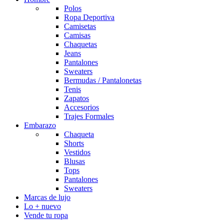
Polos
Ropa Deportiva
Camisetas
Camisas
Chaquetas
Jeans
Pantalones
Sweaters
Bermudas / Pantalonetas
Tenis
Zapatos
Accesorios
Trajes Formales
Embarazo
Chaqueta
Shorts
Vestidos
Blusas
Tops
Pantalones
Sweaters
Marcas de lujo
Lo + nuevo
Vende tu ropa