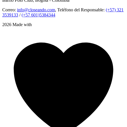
Barrio Polo Club, Bogotá - Colombia
Correo:
info@closeando.com
, Teléfono del Responsable:
(+57) 321
3539133
/
(+57 601)5384344
2026 Made with