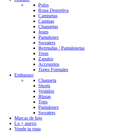
Polos
Ropa Deportiva
Camisetas
Camisas
Chaquetas
Jeans
Pantalones
Sweaters
Bermudas / Pantalonetas
Tenis
Zapatos
Accesorios
Trajes Formales
Embarazo
Chaqueta
Shorts
Vestidos
Blusas
Tops
Pantalones
Sweaters
Marcas de lujo
Lo + nuevo
Vende tu ropa