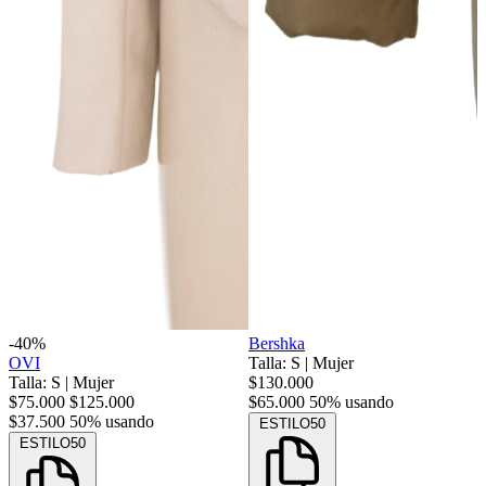
-40%
Bershka
OVI
Talla: S
|
Mujer
Talla: S
|
Mujer
$130.000
$75.000
$125.000
$65.000
50% usando
$37.500
50% usando
ESTILO50
ESTILO50